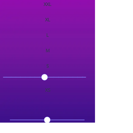
XXL
XL
L
M
S
XS